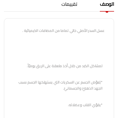
الوصف
تقييمات
عسل السدر الأصلي خالي تماما من المضافات الكيميائية .
لمشاكل الكبد من خلال أخذ ملعقة على الريق يوميّاً.
*يُعوّض الجسم عن السكريات التي يستهلكها الجسم بسبب
الجهد الذهنيّ والجسمانيّ.
*يقوّي القلب وعضلاته.