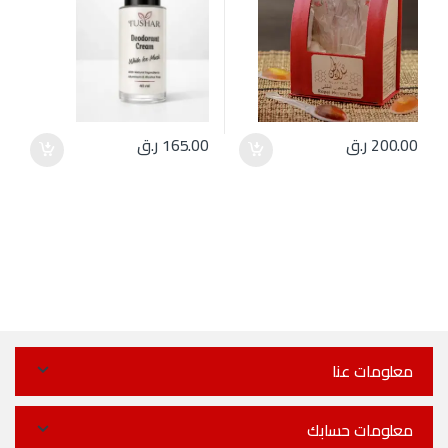
200.00
ر.ق
165.00
ر.ق
معلومات عنا
معلومات حسابك