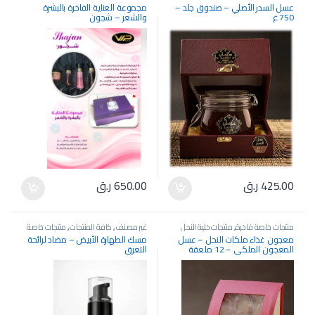
والعسل الأصلية
عسل السدر الأصلي – صندوق جلد –
مجموعة العناية الفاخرة بالبشرة
750 غ
والشعر – شجون
425.00
ر.ق
650.00
ر.ق
منتجات خاصة فاخرة
,
منتجات خلية النحل
غير مصنف
,
كافة المنتجات
,
منتجات خاصة
والعسل الأصلية
فاخرة
معجون غذاء ملكات النحل – عسل
مسك الطهارة الأبيض – مضاد لرائحة
المعجون الملكي – 12 ملعقة
التعرق