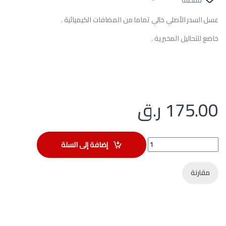
مفضلة
عسل السدر الأصلي خالي تماما من المضافات الكيميائية .
خاضع للتحاليل المخبرية .
175.00
ر.ق
عسل السدر الأصلي - عبوة اقتصادية - 330 غ quantity
إضافة إلى السلة
مقارنة