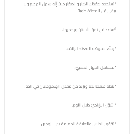
*يُستخدم كغذاء للكبار والصغار حيث إنّه سهل الهضم ولا
يبقى في المعدّة طويلاً.
*ُساعد في نموّ الأسنان ويحميها.
*يمنّع حموضة المعدّة الزائدّة.
*لمشاكل الجهاز العصبيّ.
*يُنظم ضغط الدم ويزيد من معدل الهيموجلبين في الدم.
*التبوّل الاإراديّ خلال النوم.
*يُقوّي الجنس والعلاقة الحميمة بين الزوجين.