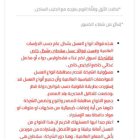
*لحالات الأرق وقلّة النوم بمزجه مع الحليب الساخن.
*يُسرّع من شفاء الكسور.
هذه فوائد انواع العسل بشكل عام حسب الدراسات
العلمية
وليست فوائد عسل سلاطين بشكل خاص
فالشركة
تسوق لكم غذاء فقط وليس دواء أو مكمل
غذائي خاضع لترخيص خاص .
مسؤولية الشركة تنحصر بمطابقة انواع العسل
للمواصفات القياسية العالمية وأن جميع أنواع العسل قد
إستوردت بطريقة قانونية حسب قوانين دولة قطر
،وخضعت للتحاليل المخبرية ببلد المصدر.
جميع الانواع مطابقة للمصدر والنوع وتضمن الشركة
خلوها من أية إضافات كيميائية من منكهات او ملونات او
مواد حافظة بعد الإستيراد .
اعلم جيدا ايها المستهلك الكريم ان هذا الانواع من
العسل أمانة برقبتنا و هو الأفضل بإستيراده من موردين
بأعلى المعاير العالمية ، وهنا دور الشركة : سلاطين هي