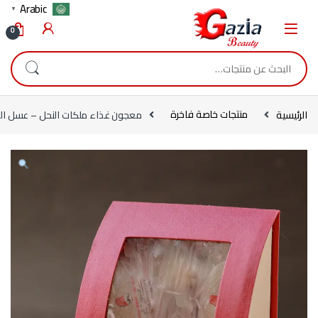
Skip to navigatio
Skip to conten
Arabic
▼
0
البحث عن:
الرئيسية
منتجات خاصة فاخرة
معجون غذاء ملكات النحل – عسل المعجون