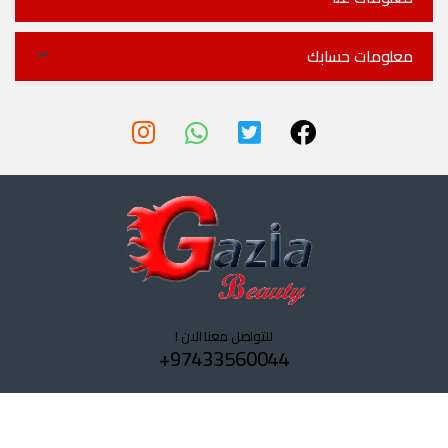
معلومات حسابك
للتواصل معنا الان !
97433560044+