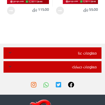
55.00
ر.ق
115.00
ر.ق
معلومات عنا
معلومات حسابك