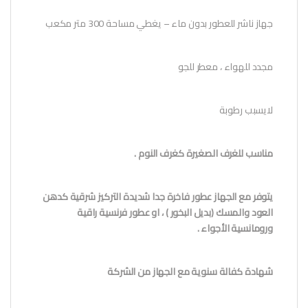
جهاز ناشر للعطور بدون ماء – يغطي مساحة 300 متر مكعب
مجدد للهواء ، معطر للجو
لايسبب رطوبة
مناسب للغرف الصغيرة كغرف النوم .
يتوفر مع الجهاز عطور فاخرة جدا شديدة التركيز شرقية كدهن
العود والمسك (بديل البخور ) ، او عطور فرنسية راقية
ورومانسية الأجواء .
شهادة كفالة سنوية مع الجهاز من الشركة