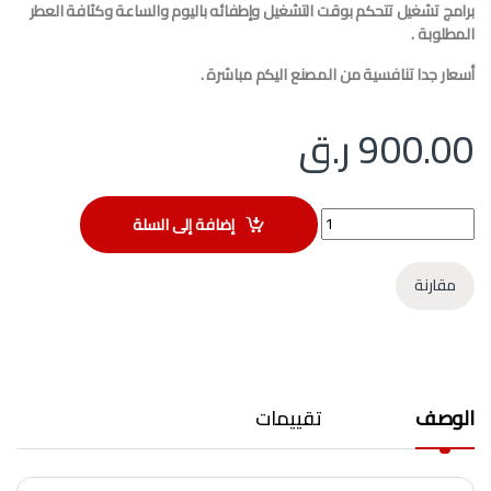
برامج تشغيل تتحكم بوقت التشغيل وإطفائه باليوم والساعة وكثافة العطر
المطلوبة .
أسعار جدا تنافسية من المصنع اليكم مباشرة .
900.00
ر.ق
جهاز ناشر للعطور بدون ماء - يغطي مساحة 300 متر مكعب quantity
إضافة إلى السلة
مقارنة
الوصف
تقييمات