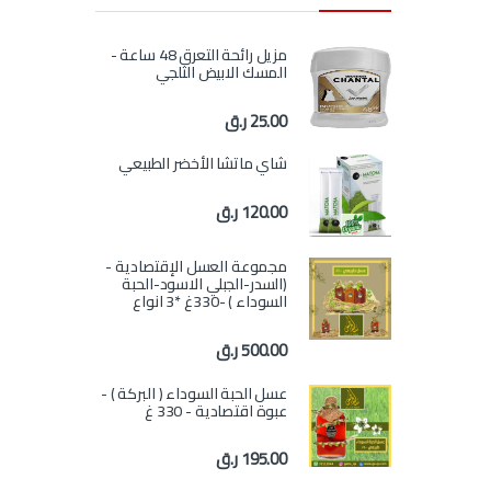
مزيل رائحة التعرق 48 ساعة -
المسك الابيض الثلجي
25.00
ر.ق
شاي ماتشا الأخضر الطبيعي
120.00
ر.ق
مجموعة العسل الإقتصادية -
(السدر-الجبلي الاسود-الحبة
السوداء ) -330غ *3 انواع
500.00
ر.ق
عسل الحبة السوداء ( البركة ) -
عبوة اقتصادية - 330 غ
195.00
ر.ق