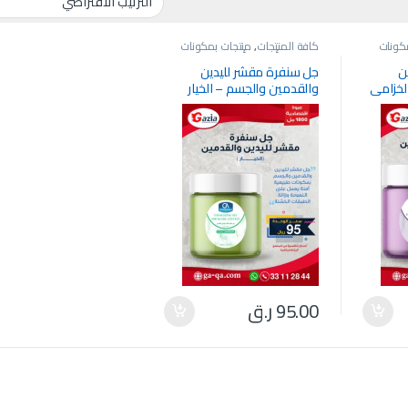
كونات
كافة المنتجات
,
منتجات بمكونات
افسية
طبيعية وأسعار وأحجام تنافسية
ن
جل سنفرة مقشر لليدين
لخزامى
والقدمين والجسم – الخيار
95.00
ر.ق