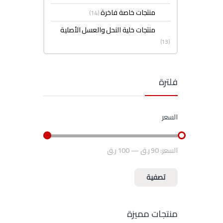
منتجات خاصة فاخرة
(14)
منتجات خلية النحل والعسل الأصلية
(13)
فلترة
السعر
السعر:
90 ر.ق
—
100 ر.ق
أعلى سعر
أدنى سعر
تصفية
منتجات مميزة