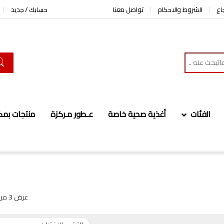
اع
الشروط والاحكام
تواصل معنا
حسابك / جديد
الفئات
أغذية صحية خاصة
عـطور مـركزة
منتجات بمك
عرض ⁦3⁩ من كل النتائج