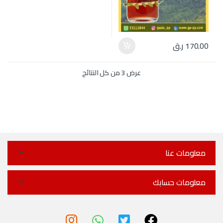
170.00
ر.ق
عرض ⁦3⁩ من كل النتائج
معلومات عنا
معلومات حسابك