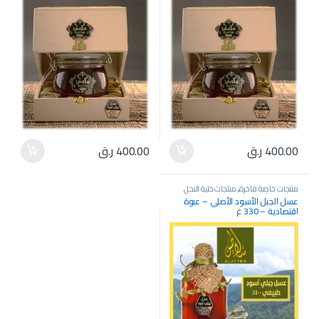
400.00
ر.ق
400.00
ر.ق
منتجات خاصة فاخرة
,
منتجات خلية النحل
والعسل الأصلية
عسل الجبل الأسود الأصلي – عبوة
اقتصادية – 330 غ