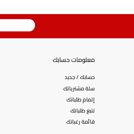
معلومات حسابك
حسابك / جديد
سلة مشترياتك
إتمام طلباتك
تتبع طلباتك
قائمة رغباتك