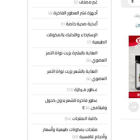
غير مصنف
(2)
أجهزة نشر العطور الفاخرة
(4)
نات
ية
أغذية صحية خاصة
(1)
ين
الإسترخاء والتدليك يالمكونات
الطبيعية
(7)
العناية بالبشرة بزيت نواة التمر
العضوي
(4)
العناية بالشعر بزيت نواة التمر
العضوي
(4)
عـطور مـركزة
(12)
عطور فاخرة للشعر بدون كحول
وفيتامين E
(4)
كافة المنتجات
(54)
منتجات بمكونات طبيعية وأسعار
وأحجام تنافسية
(30)