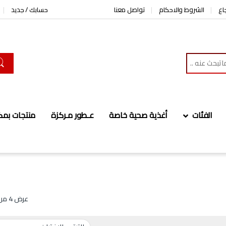
اع
الشروط والاحكام
تواصل معنا
حسابك / جديد
الفئات
أغذية صحية خاصة
عـطور مـركزة
منتجات بمك
عرض ⁦4⁩ من كل النتائج